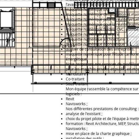
l’avancement de chantier
maquette numérique EXE
maquette numérique d’exploitation et ma
maquette numérique pour la réalité virtue
maquette numérique pour la réalité augm
maquette numérique fluides, CVC, plomberi
maquette numérique structure
maquette numérique architecture
maquette numérique économique
dossier de consultation des entreprises.
maquette numérique pour l’étude carbone
énergétique
Nous proposons nos services de modélisat
pour les marchés privées et public, en mod
Mandataire
Co-traitant
Sous-traitant
Mon équipe rassemble la compétence sur 
logiciels :
Revit
Navisworks ;
Nos différentes prestations de consulting :
analyse de l'existant ;
choix du projet pilote et de l'équipe à mett
formation : Revit Architecture, MEP, Struct
Navisworks ;
mise en place de la charte graphique ;
installation des outils ;