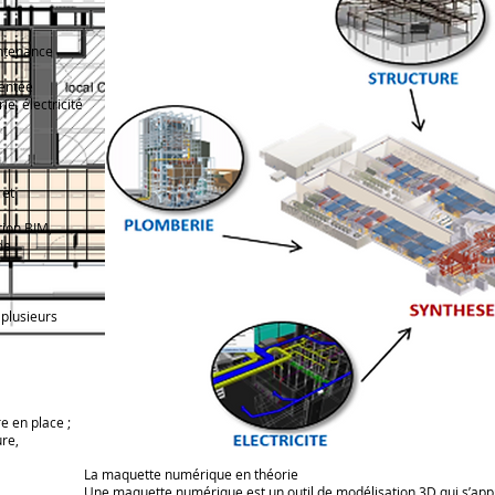
intenance
l
entée
e, électricité
 et
ion BIM,
e :
plusieurs
re en place ;
ure,
La maquette numérique en théorie
Une maquette numérique est un outil de modélisation 3D qui s’app