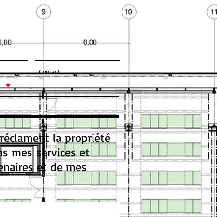
Contact
 réclament la propriété
ns mes services et
enaires et de mes