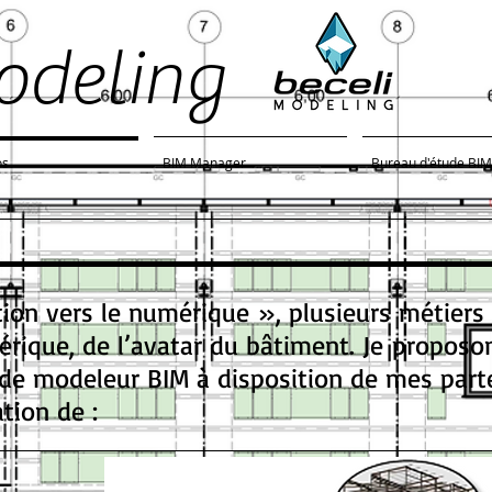
odeling
os
BIM Manager
Bureau d'étude BIM
ition vers le numérique », plusieurs métiers
rique, de l’avatar du bâtiment. Je proposo
e modeleur BIM à disposition de mes part
tion de :