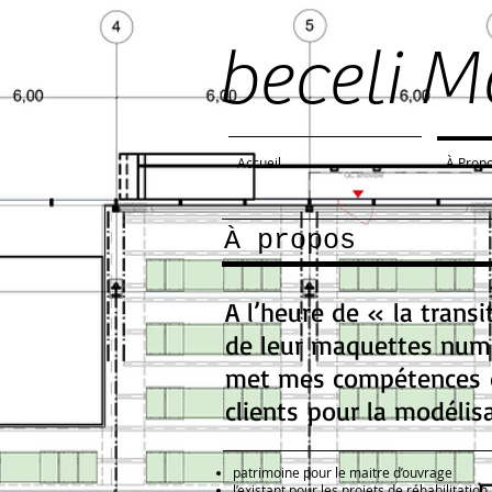
beceli M
Accueil
À Prop
À propos
A l’heure de « la trans
de leur maquettes numé
met mes compétences d
clients pour la modélisa
patrimoine pour le maitre d’ouvrage
l’existant pour les projets de réhabilitation